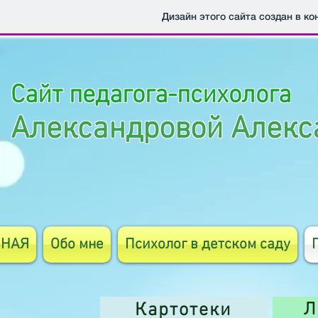
Дизайн этого сайта создан в к
Сайт педагога-психолога
Александровой Алекс
ВНАЯ
Обо мне
Психолог в детском саду
Картотеки
Л